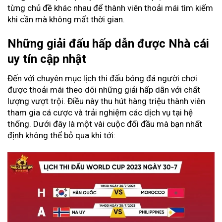
từng chủ đề khác nhau để thành viên thoải mái tìm kiếm
khi cần mà không mất thời gian.
Những giải đấu hấp dẫn được Nhà cái
uy tín cập nhật
Đến với chuyên mục lịch thi đấu bóng đá người chơi
được thoải mái theo dõi những giải hấp dẫn với chất
lượng vượt trội. Điều này thu hút hàng triệu thành viên
tham gia cá cược và trải nghiệm các dịch vụ tại hệ
thống. Dưới đây là một vài cuộc đối đầu mà bạn nhất
định không thể bỏ qua khi tới: