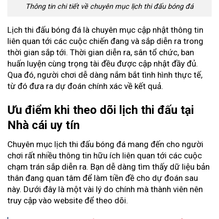
Thông tin chi tiết về chuyên mục lịch thi đấu bóng đá
Lịch thi đấu bóng đá là chuyên mục cập nhật thông tin
liên quan tới các cuộc chiến đang và sắp diễn ra trong
thời gian sắp tới. Thời gian diễn ra, sân tổ chức, ban
huấn luyện cùng trọng tài đều được cập nhật đầy đủ.
Qua đó, người chơi dễ dàng nắm bắt tình hình thực tế,
từ đó đưa ra dự đoán chính xác về kết quả.
Ưu điểm khi theo dõi lịch thi đấu tại
Nhà cái uy tín
Chuyên mục lịch thi đấu bóng đá mang đến cho người
chơi rất nhiều thông tin hữu ích liên quan tới các cuộc
chạm trán sắp diễn ra. Bạn dễ dàng tìm thấy dữ liệu bản
thân đang quan tâm để làm tiền đề cho dự đoán sau
này. Dưới đây là một vài lý do chính mà thành viên nên
truy cập vào website để theo dõi.