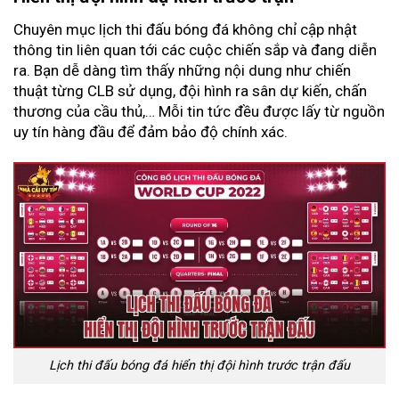
Chuyên mục lịch thi đấu bóng đá không chỉ cập nhật
thông tin liên quan tới các cuộc chiến sắp và đang diễn
ra. Bạn dễ dàng tìm thấy những nội dung như chiến
thuật từng CLB sử dụng, đội hình ra sân dự kiến, chấn
thương của cầu thủ,… Mỗi tin tức đều được lấy từ nguồn
uy tín hàng đầu để đảm bảo độ chính xác.
Lịch thi đấu bóng đá hiển thị đội hình trước trận đấu