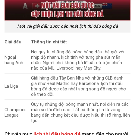
Một vài giải đấu được cập nhật lịch thi đấu bóng đá
Giải đấu
Thông tin chi tiết
Nơi quy tụ những đội bóng hàng đầu thế giới với
Ngoại
nhịp độ nhanh, kịch tính với từng pha sút mãn
hạng Anh
nhãn. Người chơi không bỏ lỡ bất cứ trận chiến
nào của MU, Liverpool hay Man City.
Giải hàng đầu Tây Ban Nha với những CLB danh
giá như Real Madrid hay Barcelona. lịch thi đấu
La Liga
bóng đá được cập nhật song song để người chơi
dễ theo dõi.
Quy tụ những đội bóng mạnh nhất, nơi diễn ra các
Champions
màn so tài đỉnh cao. Tất cả thông tin từ vòng
League
bảng đến chung kết đều được hiểu thị rõ ràng, liên
tục.
Chuyên mục
lịch thi đấu bóng đá
mang đến cho người